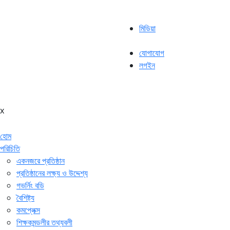
মিডিয়া
যোগাযোগ
লগইন
x
হোম
পরিচিতি
একনজরে প্রতিষ্ঠান
প্রতিষ্ঠানের লক্ষ্য ও উদ্দেশ্য
গভর্নিং বডি
বৈশিষ্ট্য
কমপ্লেক্স
শিক্ষকমন্ডলীর তথ্যবলী