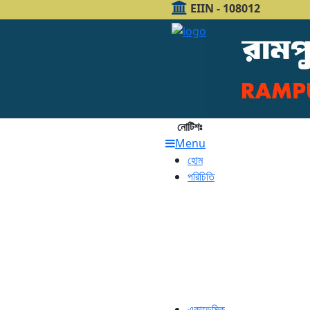
EIIN - 108012
নোটিশঃ
Menu
হোম
পরিচিতি
একাডেমিক