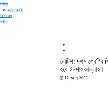
মিডিয়া
ফটোগ্যালারী
যোগাযোগ
লগইন
নোটিশ: দশম শ্রেণির শিক
হবে ইনশাহআল্লাহ।
12, Aug 2025