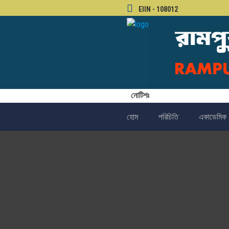
EIIN - 108012
নোটিশঃ
হোম
পরিচিতি
একাডেমিক