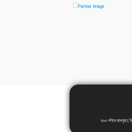
৪৬৩ পশ্চিম রামপুরা ( 