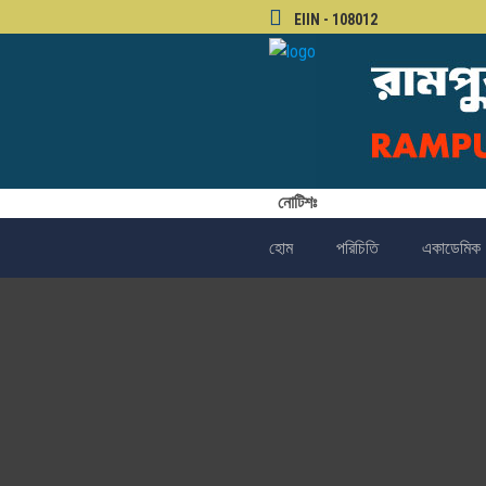
EIIN - 108012
নোটিশঃ
হোম
পরিচিতি
একাডেমিক