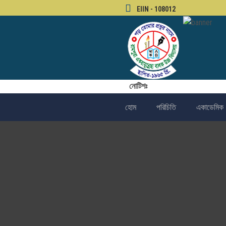
EIIN - 108012
নোটিশঃ
হোম
পরিচিতি
একাডেমিক