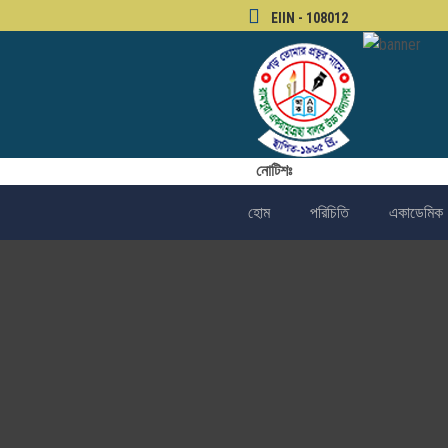
EIIN - 108012
নোটিশঃ
হোম
পরিচিতি
একাডেমিক