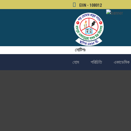
EIIN - 108012
নোটিশঃ
হোম
পরিচিতি
একাডেমিক