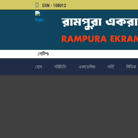
EIIN - 108012
নোটিশঃ
হোম
পরিচিতি
একাডেমিক
ভর্তি
মিডিয়া