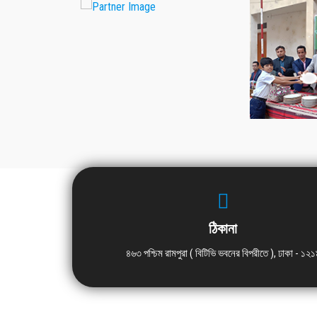
ঠিকানা
৪৬৩ পশ্চিম রামপুরা ( বিটিভি ভবনের বিপরীতে ), ঢাকা - ১২১