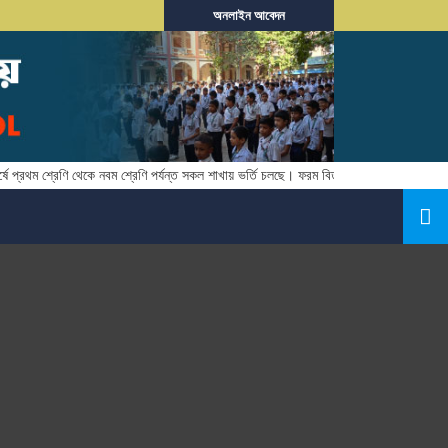
অনলাইন আবেদন
রথম শ্রেণি থেকে নবম শ্রেণি পর্যন্ত সকল শাখায় ভর্তি চলছে। ফরম বিতরণঃ নভেম্বর ০১,২০২৬ তার