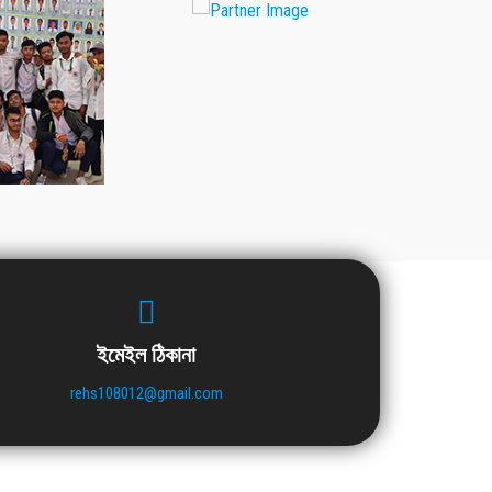
ইমেইল ঠিকানা
rehs108012@gmail.com